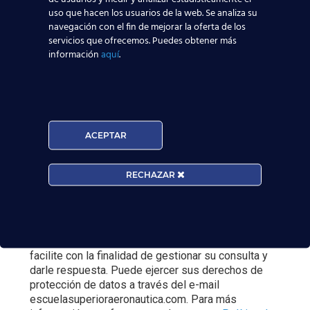
uso que hacen los usuarios de la web. Se analiza su
navegación con el fin de mejorar la oferta de los
servicios que ofrecemos. Puedes obtener más
información
aquí
.
Curso:
ACEPTAR
Centro:
Edad:
RECHAZAR
Acepto la
Política de Privacidad
EUROCOLLEGE OXFORD ENGLISH INSTITUTE S.L.
le informa que tratará los datos personales que
facilite con la finalidad de gestionar su consulta y
darle respuesta. Puede ejercer sus derechos de
protección de datos a través del e-mail
escuelasuperioraeronautica.com. Para más