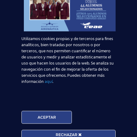
Privacidad
.
Utilizamos cookies propias y de terceros para fines
analíticos, bien tratadas por nosotros o por
terceros, que nos permiten cuantificar el número
de usuarios y medir y analizar estadísticamente el
uso que hacen los usuarios de la web. Se analiza su
Noticias Relacionadas
navegación con el fin de mejorar la oferta de los
servicios que ofrecemos. Puedes obtener más
Mapa de la aviación global 2025: las rutas más
información
aquí
.
transitadas y los países con más pasajeros
Leer más
ACEPTAR
Madrid-Barajas supera los 6 millones de
pasajeros junio: qué significa para quienes
RECHAZAR
quieren ser TCP