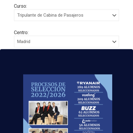
Curso:
Centro:
Edad:
Acepto la
Política de Privacidad
EUROCOLLEGE OXFORD ENGLISH INSTITUTE S.L.
le informa que tratará los datos personales que
facilite con la finalidad de gestionar su consulta y
darle respuesta. Puede ejercer sus derechos de
protección de datos a través del e-mail
escuelasuperioraeronautica.com. Para más
información, por favor, consulte nuestra
Política de