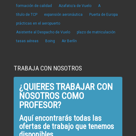
formación de calidad
Azafato/a de Vuelo
A
título de TCP
expansión aeronáutica
Puerta de Europa
prácticas en el aeropuerto
Asistente al Despacho de Vuelo
plazo de matriculación
tasas aéreas
Boing
Air Berlín
TRABAJA CON NOSOTROS
¿QUIERES TRABAJAR CON
NOSOTROS COMO
PROFESOR?
Aquí encontrarás todas las
ofertas de trabajo que tenemos
disponibles.