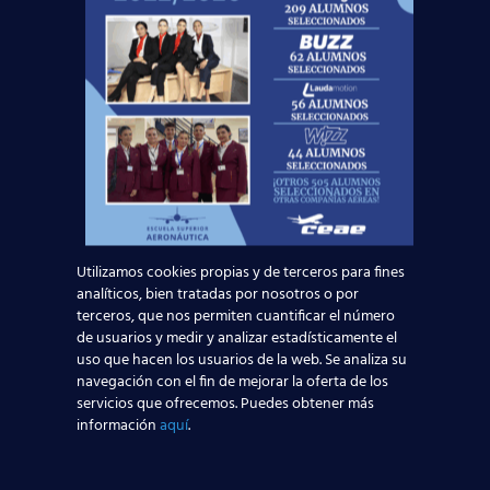
Noticias Relacionadas
Mapa de la aviación global 2025: las rutas más
transitadas y los países con más pasajeros
Leer más
¡Últimas plazas! Nuevo Curso TCP en Madrid
– Tercer cuatrimestre 2026
Utilizamos cookies propias y de terceros para fines
analíticos, bien tratadas por nosotros o por
terceros, que nos permiten cuantificar el número
Leer más
de usuarios y medir y analizar estadísticamente el
uso que hacen los usuarios de la web. Se analiza su
navegación con el fin de mejorar la oferta de los
¿Cómo manejan los TCP el jet lag? Trucos y
servicios que ofrecemos. Puedes obtener más
secretos de vuelo
información
aquí
.
Leer más