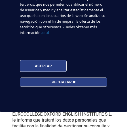
terceros, que nos permiten cuantificar el número
de usuarios y medir y analizar estadísticamente el
uso que hacen los usuarios de la web. Se analiza su
navegación con el fin de mejorar la oferta de los
servicios que ofrecemos. Puedes obtener más
información
aquí
.
Curso:
ACEPTAR
Centro:
Edad:
RECHAZAR
Acepto la
Política de Privacidad
EUROCOLLEGE OXFORD ENGLISH INSTITUTE S.L.
le informa que tratará los datos personales que
facilite con la finalidad de gestionar su consulta y