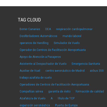
TAG CLOUD
Binter Canarias
DEA
respiración cardiopulmonar
Desfibriladores Automáticos
mundo laboral
operarios de Handling
Simulador de Vuelo
Operador de Centros de Facilitación Aeroportuaria
Apoyo de Atención a Pasajeros
Asistente al Despachador de Vuelo
Emergencia Sanitaria
Auxiliar de Vuel
centro aeronáutico de Madrid
airbus 350
trabajo azafata de vuelo
Operadores de Centros de Facilitación Aeroportuaria
Compañías aérea
garantía de éxito
formación de calidad
Azafato/a de Vuelo
A
título de TCP
expansión aeronáutica
Puerta de Europa