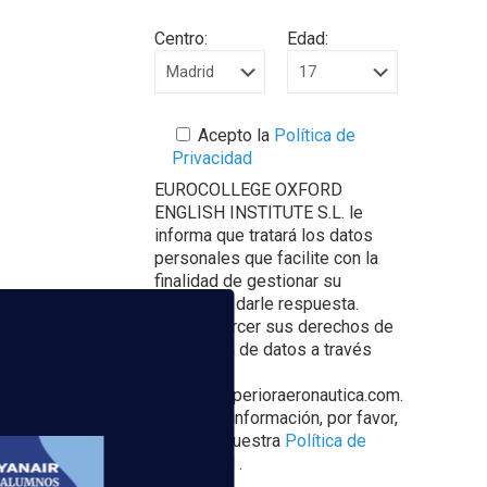
Centro:
Edad:
Acepto la
Política de
Privacidad
EUROCOLLEGE OXFORD
ENGLISH INSTITUTE S.L. le
informa que tratará los datos
personales que facilite con la
finalidad de gestionar su
consulta y darle respuesta.
Puede ejercer sus derechos de
protección de datos a través
del e-mail
escuelasuperioraeronautica.com.
Para más información, por favor,
consulte nuestra
Política de
Privacidad
.