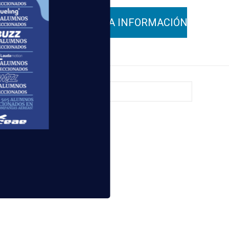
os la
 informarte
-Barajas
e pasajeros
para el