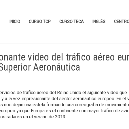
INICIO
CURSO TCP
CURSO TECA
INGLÉS
CENTR
onante video del tráfico aéreo e
Superior Aeronáutica
rvicios de tráfico aéreo del Reino Unido el siguiente video que
 a la vez impresionante del sector aeronáutico europeo. En el 
s nos dejan una estela formando una coreografía de movimient
o europeo ya que Europa es el continente con mayor tráfico de avi
 los radares en el verano de 2013.