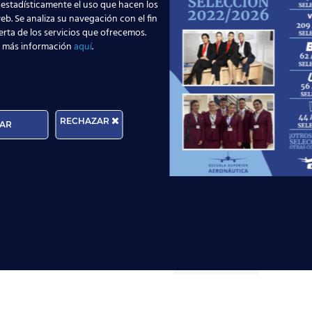
 estadísticamente el uso que hacen los
eb. Se analiza su navegación con el fin
erta de los servicios que ofrecemos.
 más información
aquí
.
trar con este video a todos nuestros alumnos presentes y futur
peramos que os guste. Y ya sabes, si te gusta lo que ves ven a
eros TCP o de Técnico de Operaciones Aeroportuarias TOA.
RECHAZAR
AR
rutas en España y por qué
El Aeropuerto de Madrid
ción te busca en 2026
supera los 6 millones d
en mayo: ¿qué significa 
empleo de TCP?
r más
Leer más