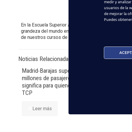
medir y analizar
usuarios de la w
de mejorar la of
Puedes obtener
En la Escuela Superior Aeronáutica ESA queremos mos
grandeza del mundo en el que se están adentrando. Es
de nuestros cursos de Tripulante de Cabina de Pasaj
ACEPT
Noticias Relacionadas
Madrid-Barajas supera los 6
Nuevas 
millones de pasajeros junio: qué
la avia
significa para quienes quieren ser
TCP
Lee
Leer más