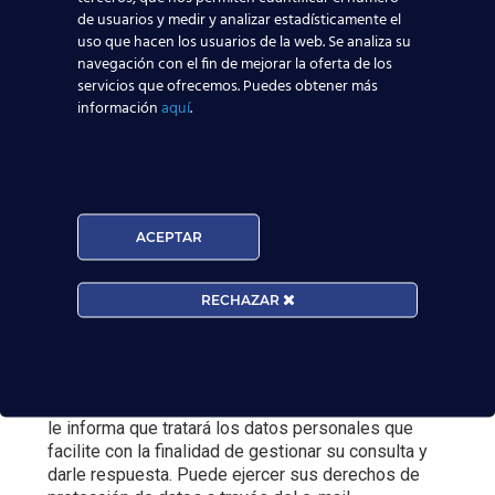
de usuarios y medir y analizar estadísticamente el
uso que hacen los usuarios de la web. Se analiza su
navegación con el fin de mejorar la oferta de los
servicios que ofrecemos. Puedes obtener más
información
aquí
.
Curso:
ACEPTAR
Centro:
Edad:
RECHAZAR
Acepto la
Política de Privacidad
EUROCOLLEGE OXFORD ENGLISH INSTITUTE S.L.
le informa que tratará los datos personales que
facilite con la finalidad de gestionar su consulta y
darle respuesta. Puede ejercer sus derechos de