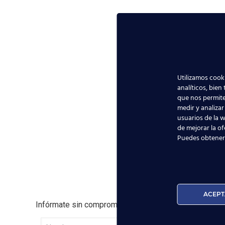
Utilizamos cooki
analíticos, bien
que nos permite
medir y analizar
usuarios de la w
de mejorar la of
Puedes obtener
ACEPT
Infórmate sin compromiso, ¡y encuentra tu
trabajo
en l