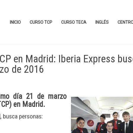
INICIO
CURSO TCP
CURSO TECA
INGLÉS
CENTR
CP en Madrid: Iberia Express bu
rzo de 2016
imo día
21 de marzo
TCP
) en
Madrid
.
d
, busca personas: