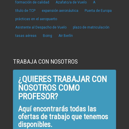
formación de calidad
Azafato/a de Vuelo
A
título de TCP
expansión aeronáutica
Puerta de Europa
prácticas en el aeropuerto
Asistente al Despacho de Vuelo
plazo de matriculación
tasas aéreas
Boing
Air Berlín
TRABAJA CON NOSOTROS
¿QUIERES TRABAJAR CON
NOSOTROS COMO
PROFESOR?
Aquí encontrarás todas las
ofertas de trabajo que tenemos
disponibles.