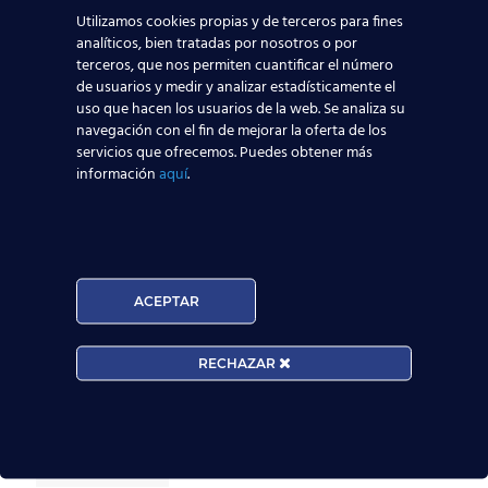
Noticias Relacionadas
Utilizamos cookies propias y de terceros para fines
analíticos, bien tratadas por nosotros o por
Mapa de la aviación global 2025: las rutas más
terceros, que nos permiten cuantificar el número
transitadas y los países con más pasajeros
de usuarios y medir y analizar estadísticamente el
uso que hacen los usuarios de la web. Se analiza su
navegación con el fin de mejorar la oferta de los
Leer más
servicios que ofrecemos. Puedes obtener más
información
aquí
.
Madrid-Barajas supera los 6 millones de
pasajeros junio: qué significa para quienes
quieren ser TCP
ACEPTAR
Leer más
RECHAZAR
¡Últimas plazas! Nuevo Curso TCP en Madrid
– Tercer cuatrimestre 2026
Leer más