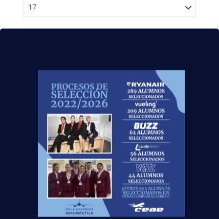
Acepto la
Política de Privacidad
EUROCOLLEGE OXFORD ENGLISH INSTITUTE S.L.
le informa que tratará los datos personales que
facilite con la finalidad de gestionar su consulta y
darle respuesta. Puede ejercer sus derechos de
protección de datos a través del e-mail
escuelasuperioraeronautica.com. Para más
información, por favor, consulte nuestra
Política de
Privacidad
.