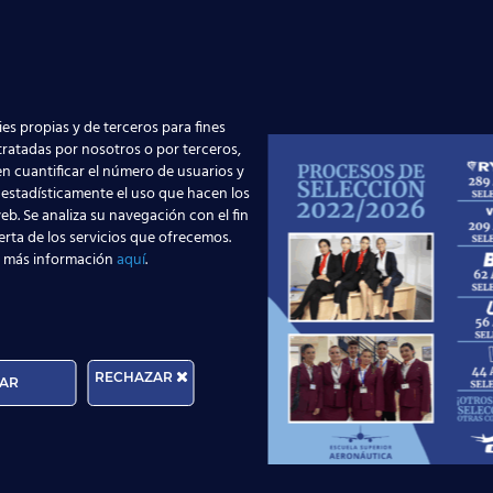
es propias y de terceros para fines
 tratadas por nosotros o por terceros,
n cuantificar el número de usuarios y
Edad:
 estadísticamente el uso que hacen los
eb. Se analiza su navegación con el fin
erta de los servicios que ofrecemos.
 más información
aquí
.
rma que tratará los datos personales que facilite con la fina
cer sus derechos de protección de datos a través del e-mail
n, por favor, consulte nuestra
Política de Privacidad
.
RECHAZAR
AR