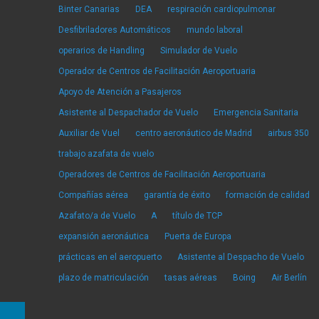
Binter Canarias
DEA
respiración cardiopulmonar
Desfibriladores Automáticos
mundo laboral
operarios de Handling
Simulador de Vuelo
Operador de Centros de Facilitación Aeroportuaria
Apoyo de Atención a Pasajeros
Asistente al Despachador de Vuelo
Emergencia Sanitaria
Auxiliar de Vuel
centro aeronáutico de Madrid
airbus 350
trabajo azafata de vuelo
Operadores de Centros de Facilitación Aeroportuaria
Compañías aérea
garantía de éxito
formación de calidad
Azafato/a de Vuelo
A
título de TCP
expansión aeronáutica
Puerta de Europa
prácticas en el aeropuerto
Asistente al Despacho de Vuelo
plazo de matriculación
tasas aéreas
Boing
Air Berlín