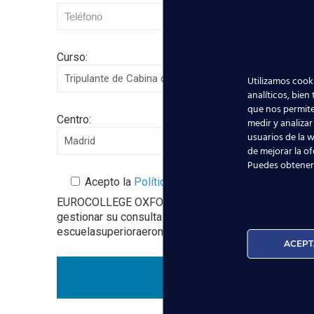
Curso:
Utilizamos cooki
analíticos, bien
que nos permite
Centro:
medir y analizar
usuarios de la w
de mejorar la of
Puedes obtener
Acepto la
Política de Privacidad
EUROCOLLEGE OXFORD ENGLISH INSTITUTE S.L. le info
gestionar su consulta y darle respuesta. Puede ejer
escuelasuperioraeronautica.com. Para más informació
ACEPT