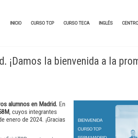
INICIO
CURSO TCP
CURSO TECA
INGLÉS
CENTR
. ¡Damos la bienvenida a la pro
os alumnos en Madrid
.
En
58M
, cuyos integrantes
e enero de 2024. ¡Gracias