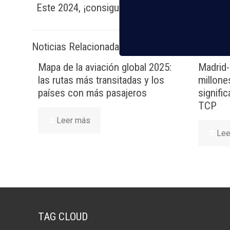
Este 2024, ¡consigue el
título oficial TCP
y
tra
Noticias Relacionadas
Mapa de la aviación global 2025:
Madrid-
las rutas más transitadas y los
millone
países con más pasajeros
signifi
TCP
Leer más
Lee
TAG CLOUD