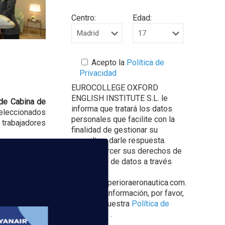
Centro:
Edad:
Acepto la
Política de
Privacidad
EUROCOLLEGE OXFORD
ENGLISH INSTITUTE S.L. le
 de Cabina de
informa que tratará los datos
seleccionados
personales que facilite con la
trabajadores
finalidad de gestionar su
consulta y darle respuesta.
Puede ejercer sus derechos de
protección de datos a través
del e-mail
escuelasuperioraeronautica.com.
Para más información, por favor,
consulte nuestra
Política de
Privacidad
.
ue se están