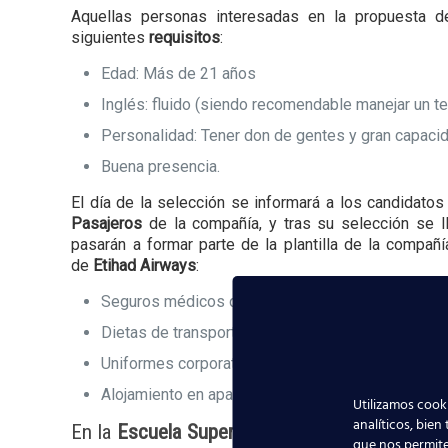
Aquellas personas interesadas en la propuesta 
siguientes
requisitos
:
Edad: Más de 21 años
Inglés: fluido (siendo recomendable manejar un te
Personalidad: Tener don de gentes y gran capaci
Buena presencia.
El día de la selección se informará a los candidato
Pasajeros
de la compañía, y tras su selección se l
pasarán a formar parte de la plantilla de la compañí
de
Etihad Airways
:
Seguros médicos de la empresa
Dietas de transporte
Uniformes corporativos
Alojamiento en apartamentos de la ciudad de Abu
Utilizamos cooki
analíticos, bien
En la
Escuela Superior Aeronáutica
queremos q
que nos permite