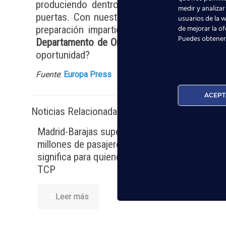
produciendo dentro de la geografía español
medir y analizar
puertas. Con nuestro
curso de Tripulante d
usuarios de la w
de mejorar la of
preparación impartida por los mejores profe
Puedes obtener
Departamento de Orientación Laboral
y nuest
oportunidad?
Fuente
:
Europa Press
ACEPT
Noticias Relacionadas
Madrid-Barajas supera los 6
Nuevas 
millones de pasajeros junio: qué
la avia
significa para quienes quieren ser
TCP
Lee
Leer más