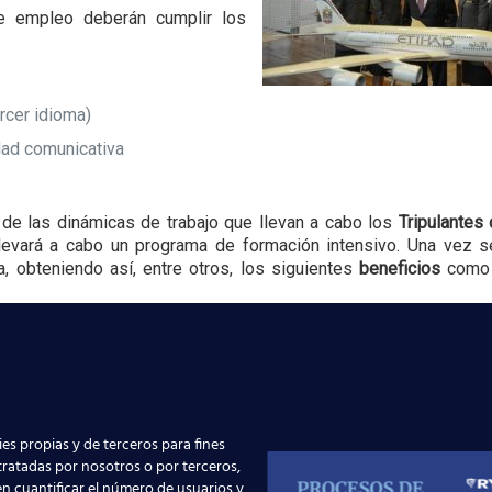
de empleo deberán cumplir los
rcer idioma)
dad comunicativa
s de las dinámicas de trabajo que llevan a cabo los
Tripulantes
levará a cabo un programa de formación intensivo. Una vez 
a, obteniendo así, entre otros, los siguientes
beneficios
como 
 Dhabi.
es propias y de terceros para fines
 tratadas por nosotros o por terceros,
ue estés al día de las últimas novedades laborales q
n cuantificar el número de usuarios y