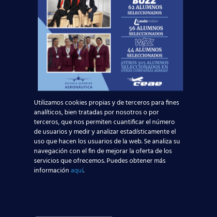
quieren ser TCP
Leer más
Nuevas rutas en España y por qué la aviación
te busca en 2026
Leer más
Utilizamos cookies propias y de terceros para fines
analíticos, bien tratadas por nosotros o por
terceros, que nos permiten cuantificar el número
El Aeropuerto de Madrid-Barajas supera los 6
de usuarios y medir y analizar estadísticamente el
millones de pasajeros en mayo: ¿qué significa
uso que hacen los usuarios de la web. Se analiza su
para el empleo de TCP?
navegación con el fin de mejorar la oferta de los
servicios que ofrecemos. Puedes obtener más
información
aquí
.
Leer más