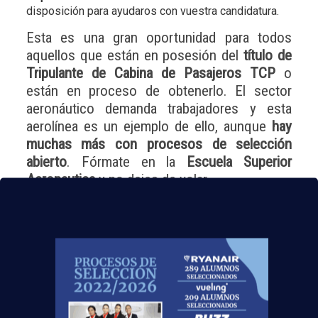
disposición para ayudaros con vuestra candidatura.
Esta es una gran oportunidad para todos
aquellos que están en posesión del
título de
Tripulante de Cabina de Pasajeros TCP
o
están en proceso de obtenerlo. El sector
aeronáutico demanda trabajadores y esta
aerolínea es un ejemplo de ello, aunque
hay
muchas más con procesos de selección
abierto
. Fórmate en la
Escuela Superior
Aeronautica
y no dejes de volar.
Enlace
:
Air Nostrum
Noticias Relacionadas
Madrid-Barajas supera los 6 millones de
pasajeros junio: qué significa para quienes