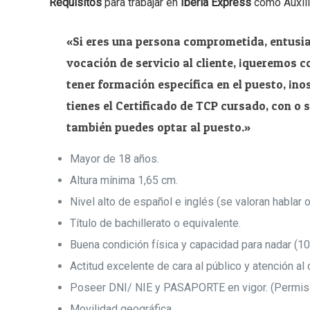
Requisitos
para trabajar en
Iberia Express
como Auxili
«Si eres una persona comprometida, entusia
vocación de servicio al cliente, ¡queremos c
tener formación específica en el puesto, ¡no
tienes el Certificado de TCP cursado, con o s
también puedes optar al puesto.»
Mayor de 18 años.
Altura mínima 1,65 cm.
Nivel alto de español e inglés (se valoran hablar 
Título de bachillerato o equivalente.
Buena condición física y capacidad para nadar (10
Actitud excelente de cara al público y atención al c
Poseer DNI/ NIE y PASAPORTE en vigor. (Permiso
Movilidad geográfica.