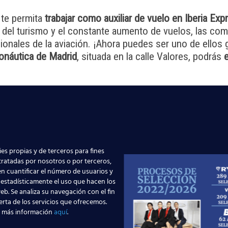
te permita
trabajar como auxiliar de vuelo en Iberia Exp
 del turismo y el constante aumento de vuelos, las co
onales de la aviación. ¡Ahora puedes ser uno de ellos 
onáutica de Madrid
, situada en la calle Valores, podrás
e
 nosotros a través de este
formulario
, ¡y despega con no
es propias y de terceros para fines
 tratadas por nosotros o por terceros,
n cuantificar el número de usuarios y
 estadísticamente el uso que hacen los
eb. Se analiza su navegación con el fin
erta de los servicios que ofrecemos.
 más información
aquí
.