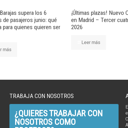
Barajas supera los 6
¡Últimas plazas! Nuevo
s de pasajeros junio: qué
en Madrid – Tercer cuat
ca para quienes quieren ser
2026
Leer más
r más
TRABAJA CON NOSOTROS
E
¿QUIERES TRABAJAR CON
e
C
NOSOTROS COMO
A