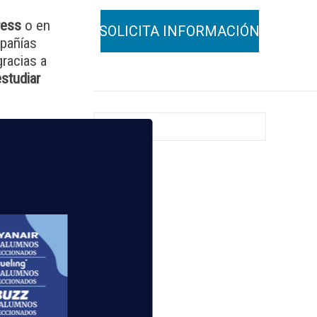
ress
o en
mpañías
gracias a
studiar
sotros!