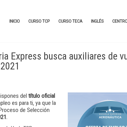
INICIO
CURSO TCP
CURSO TECA
INGLÉS
CENTR
ia Express busca auxiliares de v
 2021
ispones del
título oficial
eo es para ti, ya que la
Proceso de Selección
021
.