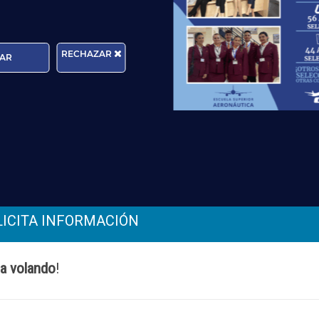
RECHAZAR
AR
Edad:
rma que tratará los datos personales que facilite con la fina
cer sus derechos de protección de datos a través del e-mail
n, por favor, consulte nuestra
Política de Privacidad
.
ja volando
!