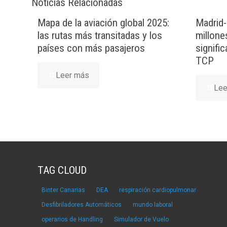
Noticias Relacionadas
Mapa de la aviación global 2025:
Madrid-
las rutas más transitadas y los
millone
países con más pasajeros
signifi
TCP
Leer más
Lee
TAG CLOUD
Binter Canarias
DEA
respiración cardiopulmonar
Desfibriladores Automáticos
mundo laboral
operarios de Handling
Simulador de Vuelo