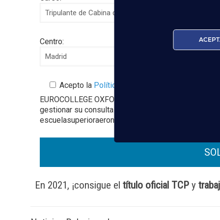
ACEPT
Centro:
Acepto la
Política de Privacidad
EUROCOLLEGE OXFORD ENGLISH INSTITUTE S.L. le info
gestionar su consulta y darle respuesta. Puede ejer
escuelasuperioraeronautica.com. Para más informació
En 2021, ¡consigue el
título oficial TCP
y
traba