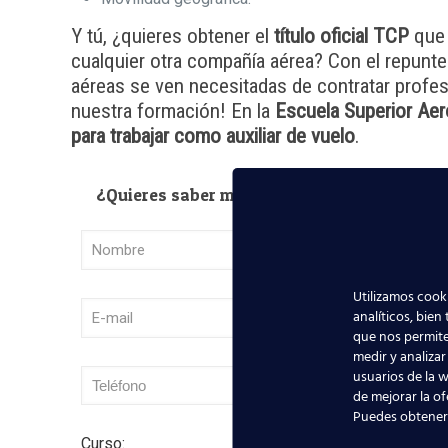
Y tú, ¿quieres obtener el
título oficial TCP
que 
cualquier otra compañía aérea? Con el repunte
aéreas se ven necesitadas de contratar profesi
nuestra formación! En la
Escuela Superior Aer
para trabajar como auxiliar de vuelo
.
¿Quieres saber más? Ponte en contacto con
Utilizamos cooki
analíticos, bien
que nos permite
medir y analizar
usuarios de la w
de mejorar la of
Puedes obtener
Curso: