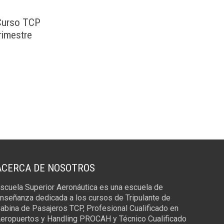
 Curso TCP
rimestre
ACERCA DE NOSOTROS
scuela Superior Aeronáutica es una escuela de
nseñanza dedicada a los cursos de Tripulante de
abina de Pasajeros TCP, Profesional Cualificado en
eropuertos y Handling PROCAH y Técnico Cualificado