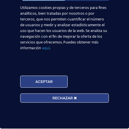
Noticias Relacionadas
Utilizamos cookies propias y de terceros para fines
analíticos, bien tratadas por nosotros o por
Mapa de la aviación global 2025: las rutas más
terceros, que nos permiten cuantificar el número
transitadas y los países con más pasajeros
de usuarios y medir y analizar estadísticamente el
uso que hacen los usuarios de la web. Se analiza su
navegación con el fin de mejorar la oferta de los
Leer más
servicios que ofrecemos. Puedes obtener más
información
aquí
.
Madrid-Barajas supera los 6 millones de
pasajeros junio: qué significa para quienes
quieren ser TCP
ACEPTAR
Leer más
RECHAZAR
¡Últimas plazas! Nuevo Curso TCP en Madrid
– Tercer cuatrimestre 2026
Leer más