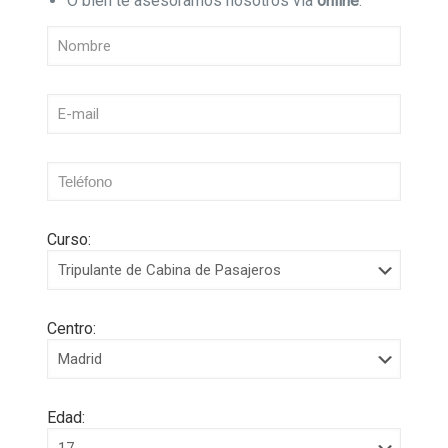
O bien te asesoramos nosotros vía
online
:
Curso:
Centro:
Edad: