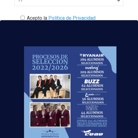
Acepto la
Política de Privacidad
EUROCOLLEGE OXFORD ENGLISH INSTITUTE S.L.
le informa que tratará los datos personales que
facilite con la finalidad de gestionar su consulta y
darle respuesta. Puede ejercer sus derechos de
protección de datos a través del e-mail
escuelasuperioraeronautica.com. Para más
información, por favor, consulte nuestra
Política de
Privacidad
.
¡Nos vemos
volando
!