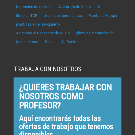
formación de calidad
Azafato/a de Vuelo
A
título de TCP
expansión aeronáutica
Puerta de Europa
prácticas en el aeropuerto
Asistente al Despacho de Vuelo
plazo de matriculación
tasas aéreas
Boing
Air Berlín
TRABAJA CON NOSOTROS
¿QUIERES TRABAJAR CON
NOSOTROS COMO
PROFESOR?
Aquí encontrarás todas las
ofertas de trabajo que tenemos
disponibles.