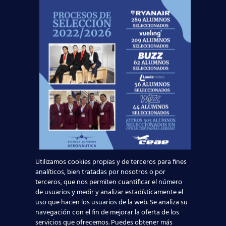
¡Nos vemos
volando
!
Noticias Relacionadas
Madrid-Barajas supera los 6 millones de
pasajeros junio: qué significa para quienes
quieren ser TCP
Leer más
Utilizamos cookies propias y de terceros para fines
analíticos, bien tratadas por nosotros o por
terceros, que nos permiten cuantificar el número
¡Últimas plazas! Nuevo Curso TCP en Madrid
de usuarios y medir y analizar estadísticamente el
– Tercer cuatrimestre 2026
uso que hacen los usuarios de la web. Se analiza su
navegación con el fin de mejorar la oferta de los
servicios que ofrecemos. Puedes obtener más
Leer más