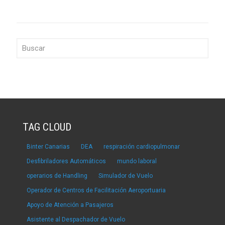
TAG CLOUD
Binter Canarias
DEA
respiración cardiopulmonar
Desfibriladores Automáticos
mundo laboral
operarios de Handling
Simulador de Vuelo
Operador de Centros de Facilitación Aeroportuaria
Apoyo de Atención a Pasajeros
Asistente al Despachador de Vuelo