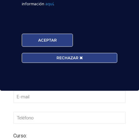
información
aquí
.
Nuevas rutas en España y por qué la aviación
te busca en 2026
Leer más
ACEPTAR
RECHAZAR
Curso: