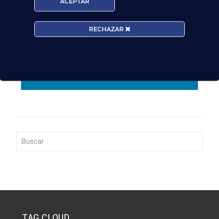
ACEPTAR
darle respuesta. Puede ejercer sus derechos de
protección de datos a través del e-mail
escuelasuperioraeronautica.com. Para más
RECHAZAR
información, por favor, consulte nuestra
Política de
Privacidad
.
TAG CLOUD