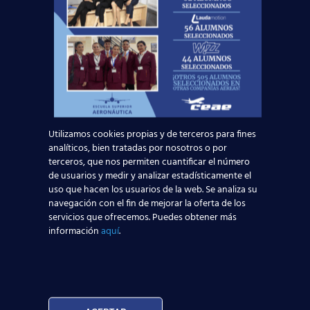
Curso:
Utilizamos cookies propias y de terceros para fines
analíticos, bien tratadas por nosotros o por
terceros, que nos permiten cuantificar el número
de usuarios y medir y analizar estadísticamente el
Centro:
uso que hacen los usuarios de la web. Se analiza su
Edad:
navegación con el fin de mejorar la oferta de los
servicios que ofrecemos. Puedes obtener más
información
aquí
.
Acepto la
Política de Privacidad
EUROCOLLEGE OXFORD ENGLISH INSTITUTE S.L.
le informa que tratará los datos personales que
facilite con la finalidad de gestionar su consulta y