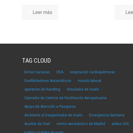
Leer más
Lee
TAG CLOUD
Binter Canarias
DEA
respiración cardiopulmonar
Desfibriladores Automáticos
mundo laboral
operarios de Handling
Simulador de Vuelo
Operador de Centros de Facilitación Aeroportuaria
Apoyo de Atención a Pasajeros
Asistente al Despachador de Vuelo
Emergencia Sanitaria
Auxiliar de Vuel
centro aeronáutico de Madrid
airbus 350
trabajo azafata de vuelo