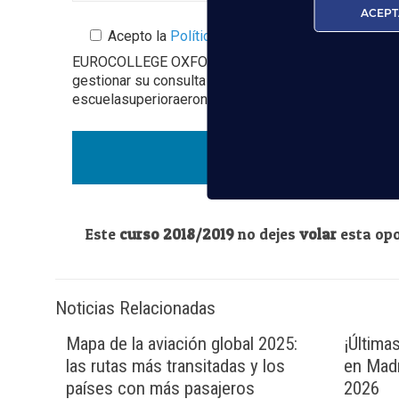
ACEPT
Acepto la
Política de Privacidad
EUROCOLLEGE OXFORD ENGLISH INSTITUTE S.L. le info
gestionar su consulta y darle respuesta. Puede ejer
escuelasuperioraeronautica.com. Para más informació
Este
curso 2018/2019
no dejes
volar
esta opo
Noticias Relacionadas
Mapa de la aviación global 2025:
¡Última
las rutas más transitadas y los
en Madr
países con más pasajeros
2026