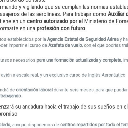
formando y vigilando que se cumplan las normas establec
pasajeros de las aerolíneas. Para trabajar como
Auxiliar
tiene en un
centro autorizado por el
Ministerio de Fome
formarte en una
profesión con futuro
.
itos establecidos por la
Agencia Estatal de Seguridad Aérea
y ha
oder impartir el curso de
Azafata de vuelo
, con el que podrías tra
ecursos necesarios
para una formación actualizada y completa
, i
 avión a escala real, y un exclusivo curso de Inglés Aeronáutico
ondrá de
orientación laboral
durante seis meses, para que puedan
trabajando
.
zará su andadura hacia el trabajo de sus sueños en e
promiso:
oledo
, aunque disponemos de
centros repartidos por todo el terr