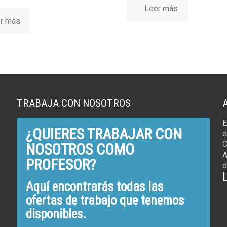
Leer más
r más
TRABAJA CON NOSOTROS
E
¿QUIERES TRABAJAR CON
e
C
NOSOTROS COMO
A
PROFESOR?
d
Aquí encontrarás todas las
ofertas de trabajo que tenemos
disponibles.