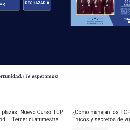
RECHAZAR
AR
rma que tratará los datos personales que facilite con la fina
cer sus derechos de protección de datos a través del e-mail
n, por favor, consulte nuestra
Política de Privacidad
.
rtunidad. ¡Te esperamos!
s plazas! Nuevo Curso TCP
¿Cómo manejan los TCP e
id – Tercer cuatrimestre
Trucos y secretos de vu