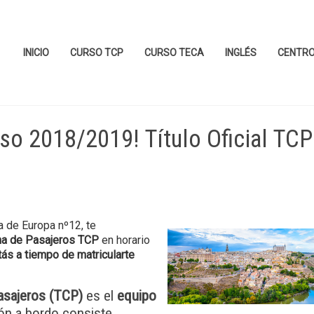
INICIO
CURSO TCP
CURSO TECA
INGLÉS
CENTR
rso 2018/2019! Título Oficial TCP
da de Europa nº12, te
ina de Pasajeros TCP
en horario
tás a tiempo de matricularte
pasajeros (TCP)
es el
equipo
ión a bordo consiste