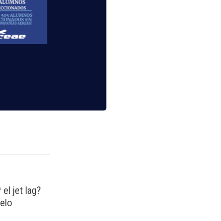
lidad de
l jet lag?
elo