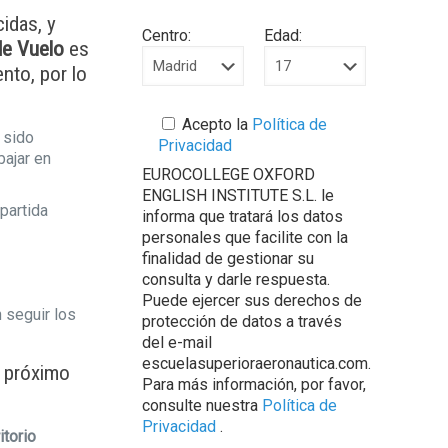
idas, y
Centro:
Edad:
 de Vuelo
es
nto, por lo
Acepto la
Política de
 sido
Privacidad
bajar en
EUROCOLLEGE OXFORD
ENGLISH INSTITUTE S.L. le
mpartida
informa que tratará los datos
personales que facilite con la
finalidad de gestionar su
consulta y darle respuesta.
Puede ejercer sus derechos de
 seguir los
protección de datos a través
del e-mail
escuelasuperioraeronautica.com.
l próximo
Para más información, por favor,
consulte nuestra
Política de
Privacidad
.
itorio