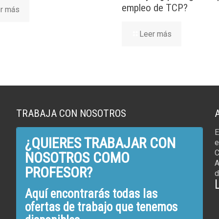
empleo de TCP?
r más
Leer más
TRABAJA CON NOSOTROS
E
¿QUIERES TRABAJAR CON
e
C
NOSOTROS COMO
A
PROFESOR?
d
Aquí encontrarás todas las
ofertas de trabajo que tenemos