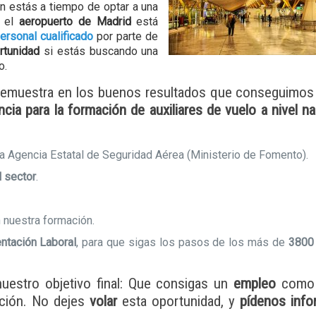
un estás a tiempo de optar a una
n el
aeropuerto de Madrid
está
rsonal cualificado
por parte de
rtunidad
si estás buscando una
o.
e demuestra en los buenos resultados que conseguimo
cia para la formación de auxiliares de vuelo a nivel na
 la Agencia Estatal de Seguridad Aérea (Ministerio de Fomento).
l sector
.
n nuestra formación.
ntación Laboral
, para que sigas los pasos de los más de
3800 
uestro objetivo final: Que consigas un
empleo
com
ción. No dejes
volar
esta oportunidad, y
pídenos info