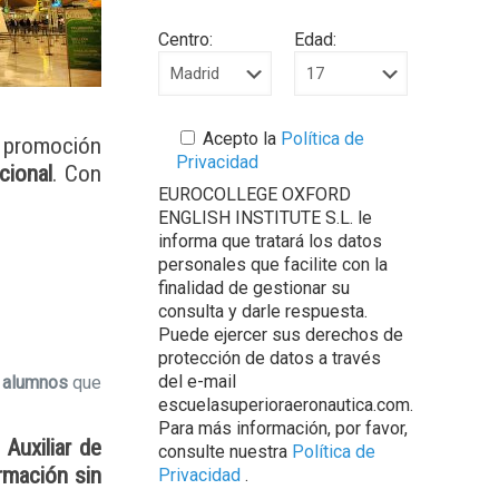
Centro:
Edad:
Acepto la
Política de
s promoción
Privacidad
cional
. Con
EUROCOLLEGE OXFORD
ENGLISH INSTITUTE S.L. le
informa que tratará los datos
personales que facilite con la
finalidad de gestionar su
consulta y darle respuesta.
Puede ejercer sus derechos de
protección de datos a través
del e-mail
alumnos
que
escuelasuperioraeronautica.com.
Para más información, por favor,
o
Auxiliar de
consulte nuestra
Política de
rmación sin
Privacidad
.