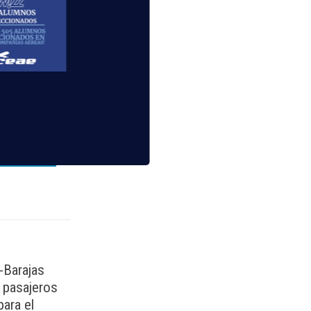
lidad de
-Barajas
e pasajeros
para el