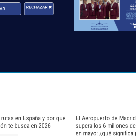
RECHAZAR
AR
rma que tratará los datos personales que facilite con la fina
cer sus derechos de protección de datos a través del e-mail
n, por favor, consulte nuestra
Política de Privacidad
.
rutas en España y por qué
El Aeropuerto de Madrid
ción te busca en 2026
supera los 6 millones d
en mayo: ¿qué significa 