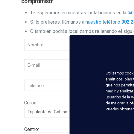
compromiso
:
Te esperamos en nuestras instalaciones en la
cal
Si lo prefieres, llámanos a
nuestro teléfono
902 2
O también podrás localizarnos rellenando el sigu
Utilizamos cooki
analíticos, bien
que nos permite
medir y analizar
usuarios de la w
Curso:
de mejorar la of
Puedes obtener
Centro: