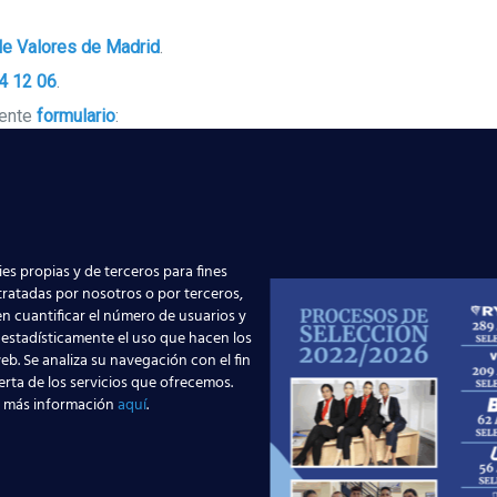
le Valores de Madrid
.
4 12 06
.
iente
formulario
:
es propias y de terceros para fines
 tratadas por nosotros o por terceros,
n cuantificar el número de usuarios y
 estadísticamente el uso que hacen los
eb. Se analiza su navegación con el fin
erta de los servicios que ofrecemos.
 más información
aquí
.
Edad: