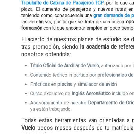
Tripulante de Cabina de Pasajeros TCP
, por lo que a
plaza. El aumento de pasajeros y nuevas rutas e
teniendo como consecuencia una
gran demanda de pe
las aerolíneas, por lo que se trata de una buena
opo
formación
con la que encontrar
empleo
en poco tiemp
El acierto de nuestros planes de estudio s
tras promoción, siendo
la academia de referen
nosotros obtendrás:
Título Oficial de Auxiliar de Vuelo
, autorizado por
Contenido teórico impartido por
profesionales de
Prácticas en
piscina
y simulador de
avión
.
Curso exclusivo de
Inglés Aeronáutico
incluido e
Asesoramiento de nuestro
Departamento de Orie
ya están trabajando.
Todas estas herramientas van orientadas a n
Vuelo
pocos meses después de tu matricula