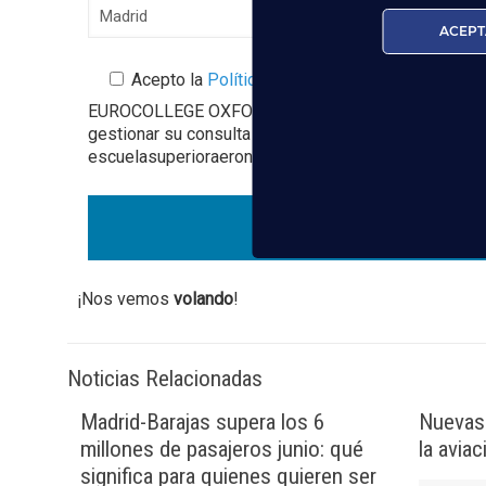
ACEPT
Acepto la
Política de Privacidad
EUROCOLLEGE OXFORD ENGLISH INSTITUTE S.L. le info
gestionar su consulta y darle respuesta. Puede ejer
escuelasuperioraeronautica.com. Para más informació
¡Nos vemos
volando
!
Noticias Relacionadas
Madrid-Barajas supera los 6
Nuevas 
millones de pasajeros junio: qué
la avia
significa para quienes quieren ser