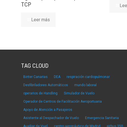
TCP
Lee
Leer más
TAG CLOUD
Binter Canarias
DEA
respiración cardiopulmonar
Desfibriladores Automáticos
mundo laboral
operarios de Handling
Simulador de Vuelo
Operador de Centros de Facilitación Aeroportuaria
Apoyo de Atención a Pasajeros
Asistente al Despachador de Vuelo
Emergencia Sanitaria
Auxiliar de Vuel
centro aeronáutico de Madrid
airbus 350