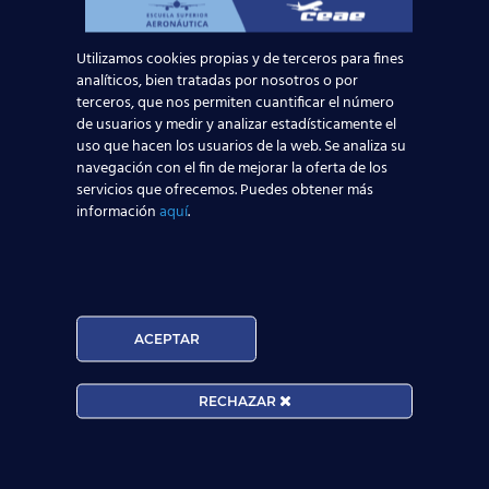
Utilizamos cookies propias y de terceros para fines
analíticos, bien tratadas por nosotros o por
Acepto la
Política de Privacidad
terceros, que nos permiten cuantificar el número
EUROCOLLEGE OXFORD ENGLISH INSTITUTE S.L.
de usuarios y medir y analizar estadísticamente el
le informa que tratará los datos personales que
uso que hacen los usuarios de la web. Se analiza su
navegación con el fin de mejorar la oferta de los
facilite con la finalidad de gestionar su consulta y
servicios que ofrecemos. Puedes obtener más
darle respuesta. Puede ejercer sus derechos de
información
aquí
.
protección de datos a través del e-mail
escuelasuperioraeronautica.com. Para más
información, por favor, consulte nuestra
Política de
Privacidad
.
ACEPTAR
RECHAZAR