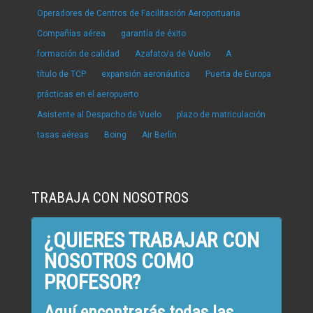
Operadores de Centros de Facilitación Aeroportuaria
Compañías aérea
garantía de éxito
formación de calidad
Azafato/a de Vuelo
A
título de TCP
expansión aeronáutica
Puerta de Europa
prácticas en el aeropuerto
Asistente al Despacho de Vuelo
plazo de matriculación
tasas aéreas
Boing
Air Berlín
TRABAJA CON NOSOTROS
¿QUIERES TRABAJAR CON
NOSOTROS COMO
PROFESOR?
Aquí encontrarás todas las