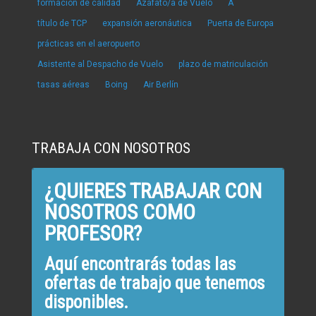
formación de calidad
Azafato/a de Vuelo
A
título de TCP
expansión aeronáutica
Puerta de Europa
prácticas en el aeropuerto
Asistente al Despacho de Vuelo
plazo de matriculación
tasas aéreas
Boing
Air Berlín
TRABAJA CON NOSOTROS
¿QUIERES TRABAJAR CON
NOSOTROS COMO
PROFESOR?
Aquí encontrarás todas las
ofertas de trabajo que tenemos
disponibles.