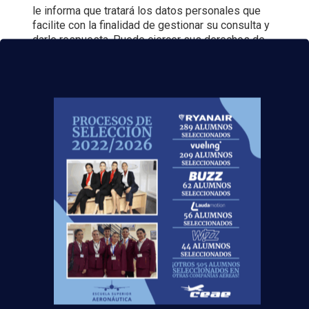
le informa que tratará los datos personales que
facilite con la finalidad de gestionar su consulta y
darle respuesta. Puede ejercer sus derechos de
protección de datos a través del e-mail
escuelasuperioraeronautica.com. Para más
información, por favor, consulte nuestra
Política de
Privacidad
.
Ser
Auxiliar de Vuelo
es una de las
profesiones más bonitas, divertidas y
menos
rutinarias
que existe. ¿Vas a dejar
volar
esta
oportunidad?
Noticias Relacionadas