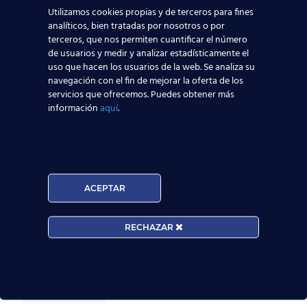
Madrid-Barajas supera los 6 millones de
Utilizamos cookies propias y de terceros para fines
analíticos, bien tratadas por nosotros o por
pasajeros junio: qué significa para quienes
terceros, que nos permiten cuantificar el número
quieren ser TCP
de usuarios y medir y analizar estadísticamente el
uso que hacen los usuarios de la web. Se analiza su
navegación con el fin de mejorar la oferta de los
Leer más
servicios que ofrecemos. Puedes obtener más
información
aquí
.
Nuevas rutas en España y por qué la aviación
te busca en 2026
Leer más
ACEPTAR
El Aeropuerto de Madrid-Barajas supera los 6
RECHAZAR
millones de pasajeros en mayo: ¿qué significa
para el empleo de TCP?
Leer más