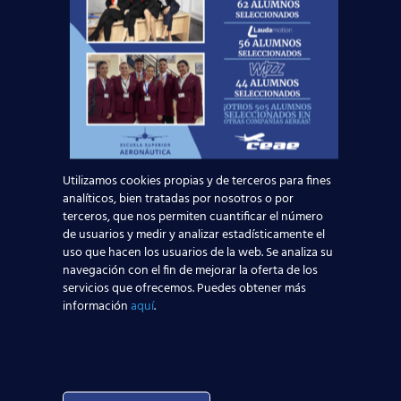
Curso:
Utilizamos cookies propias y de terceros para fines
analíticos, bien tratadas por nosotros o por
terceros, que nos permiten cuantificar el número
de usuarios y medir y analizar estadísticamente el
uso que hacen los usuarios de la web. Se analiza su
Centro:
Edad:
navegación con el fin de mejorar la oferta de los
servicios que ofrecemos. Puedes obtener más
información
aquí
.
Acepto la
Política de Privacidad
EUROCOLLEGE OXFORD ENGLISH INSTITUTE S.L.
le informa que tratará los datos personales que
facilite con la finalidad de gestionar su consulta y