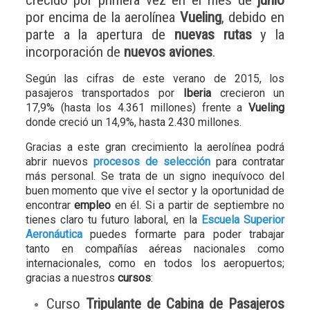
crecido por primera vez en el mes de
junio
por encima de la aerolínea
Vueling
, debido en
parte a la apertura de
nuevas rutas
y la
incorporación de
nuevos aviones
.
Según las cifras de este verano de 2015, los
pasajeros transportados por
Iberia
crecieron un
17,9% (hasta los 4.361 millones) frente a
Vueling
donde creció un 14,9%, hasta 2.430 millones.
Gracias a este gran crecimiento la aerolínea podrá
abrir nuevos
procesos de selección
para contratar
más personal. Se trata de un signo inequívoco del
buen momento que vive el sector y la oportunidad de
encontrar
empleo
en él. Si a partir de septiembre no
tienes claro tu futuro laboral, en la
Escuela Superior
Aeronáutica
puedes formarte para poder trabajar
tanto en compañías aéreas nacionales como
internacionales, como en todos los aeropuertos;
gracias a nuestros
cursos
:
Curso
Tripulante de Cabina de Pasajeros