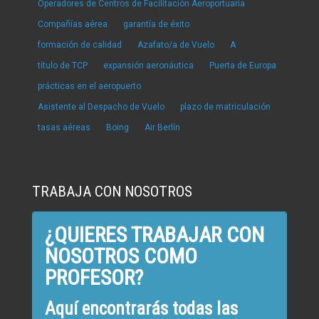
Operadores de Centros de Facilitación Aeroportuaria
Compañías aérea
garantía de éxito
formación de calidad
Azafato/a de Vuelo
A
título de TCP
expansión aeronáutica
Puerta de Europa
prácticas en el aeropuerto
Asistente al Despacho de Vuelo
plazo de matriculación
tasas aéreas
Boing
Air Berlín
TRABAJA CON NOSOTROS
¿QUIERES TRABAJAR CON
NOSOTROS COMO
PROFESOR?
Aquí encontrarás todas las