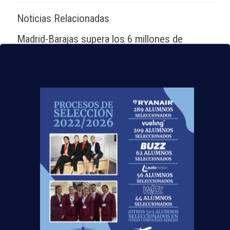
Noticias Relacionadas
Madrid-Barajas supera los 6 millones de
pasajeros junio: qué significa para quienes
quieren ser TCP
Leer más
Nuevas rutas en España y por qué la aviación
te busca en 2026
Leer más
El Aeropuerto de Madrid-Barajas supera los 6
millones de pasajeros en mayo: ¿qué significa
para el empleo de TCP?