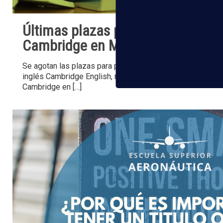
Últimas plazas para el nivel B2 d
Cambridge en Madrid: ¡Aun estás 
Se agotan las plazas para poder realizar el curso que te faci
inglés Cambridge English, nivel B2, impartido por el mét
Cambridge en
[…]