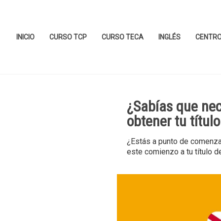
INICIO
CURSO TCP
CURSO TECA
INGLÉS
CENTR
¿Sabías que nece
obtener tu títul
¿Estás a punto de comenza
este comienzo a tu título d