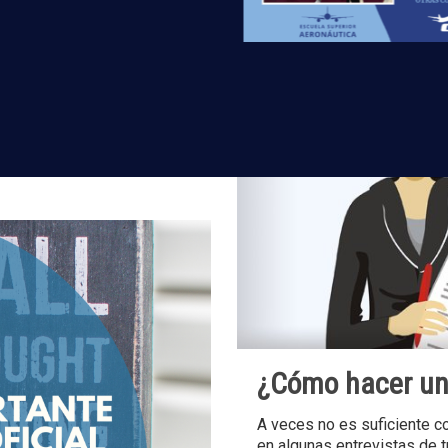
e Aprende con
a tiempo!
lita el título oficial de
odo Aprende con
¿Cómo hacer un 
A veces no es suficiente co
en algunas entrevistas de t