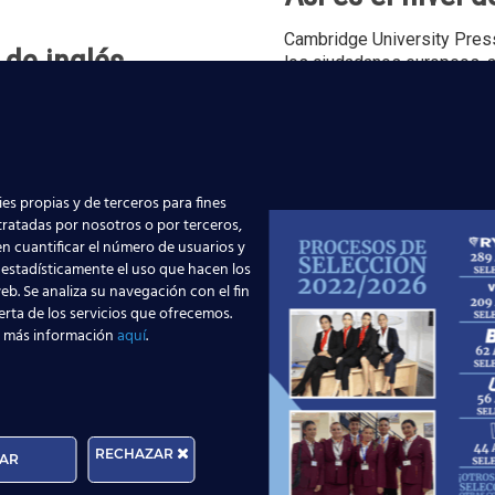
Cambridge University Press
de inglés
los ciudadanos europeos, 
necesidades del
[…]
de inglés Cambridge
s por nuestros profesores
es propias y de terceros para fines
 tratadas por nosotros o por terceros,
n cuantificar el número de usuarios y
 estadísticamente el uso que hacen los
eb. Se analiza su navegación con el fin
erta de los servicios que ofrecemos.
 más información
aquí
.
¿Cuál es el títu
empresas?
RECHAZAR
AR
Para la mayoría de las ofer
inglés con un título oficial