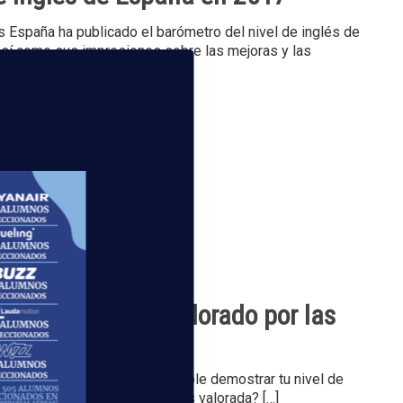
 España ha publicado el barómetro del nivel de inglés de
así como sus impresiones sobre las mejoras y las
lo de inglés más valorado por las
tas de empleo, es imprescindible demostrar tu nivel de
. ¿Sabes cuál es la titulación más valorada?
[…]