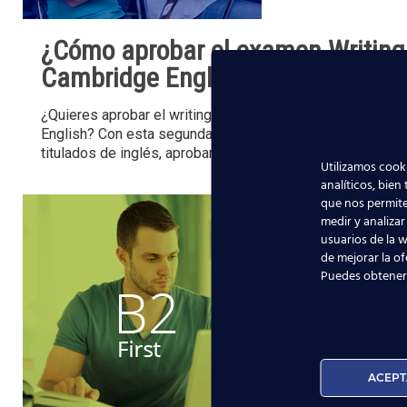
¿Cómo aprobar el examen Writing 
Cambridge English? (II)
¿Quieres aprobar el writing y conseguir un título oficial 
English? Con esta segunda parte de consejos recopilado
titulados de inglés, aprobar
[…]
Utilizamos cooki
analíticos, bien
que nos permite
medir y analizar
usuarios de la w
de mejorar la of
Puedes obtener
ACEPT