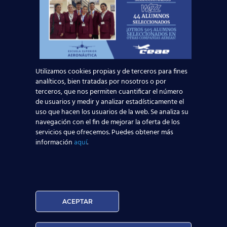
Utilizamos cookies propias y de terceros para fines
analíticos, bien tratadas por nosotros o por
terceros, que nos permiten cuantificar el número
de usuarios y medir y analizar estadísticamente el
uso que hacen los usuarios de la web. Se analiza su
navegación con el fin de mejorar la oferta de los
servicios que ofrecemos. Puedes obtener más
información
aquí
.
Contenido del curso: ¿En qué
ACEPTAR
consiste la orientación laboral en
la Escuela Superior Aeronáutica?